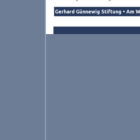
Gerhard Günnewig Stiftung • Am W
Previous article: Der Stiftungsgründer
Prev