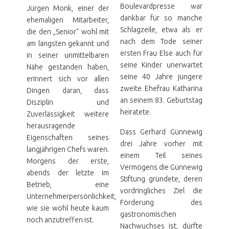
Boulevardpresse war
Jürgen Monk, einer der
dankbar für so manche
ehemaligen Mitarbeiter,
Schlagzeile, etwa als er
die den „Senior" wohl mit
nach dem Tode seiner
am längsten gekannt und
ersten Frau Else auch für
in seiner unmittelbaren
seine Kinder unerwartet
Nähe gestanden haben,
seine 40 Jahre jüngere
erinnert sich vor allen
zweite Ehefrau Katharina
Dingen daran, dass
an seinem 83. Geburtstag
Disziplin und
heiratete.
Zuverlässigkeit weitere
herausragende
Dass Gerhard Günnewig
Eigenschaften seines
drei Jahre vorher mit
langjährigen Chefs waren.
einem Teil seines
Morgens der erste,
Vermögens die Günnewig
abends der letzte im
Stiftung gründete, deren
Betrieb, eine
vordringliches Ziel die
Unternehmerpersönlichkeit,
Förderung des
wie sie wohl heute kaum
gastronomischen
noch anzutreffen ist.
Nachwuchses ist, dürfte