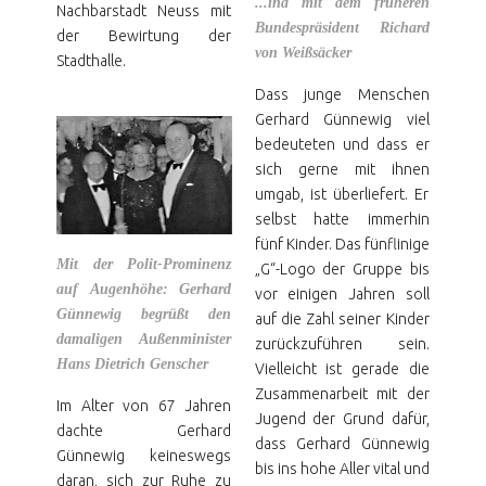
...ind mit dem früheren
Nachbarstadt Neuss mit
Bundespräsident Richard
der Bewirtung der
von Weißsäcker
Stadthalle.
Dass junge Menschen
Gerhard Günnewig viel
bedeuteten und dass er
sich gerne mit ihnen
umgab, ist überliefert. Er
selbst hatte immerhin
fünf Kinder. Das fünflinige
Mit der Polit-Prominenz
„G“-Logo der Gruppe bis
auf Augenhöhe: Gerhard
vor einigen Jahren soll
Günnewig begrüßt den
auf die Zahl seiner Kinder
damaligen Außenminister
zurückzuführen sein.
Hans Dietrich Genscher
Vielleicht ist gerade die
Zusammenarbeit mit der
Im Alter von 67 Jahren
Jugend der Grund dafür,
dachte Gerhard
dass Gerhard Günnewig
Günnewig keineswegs
bis ins hohe Aller vital und
daran, sich zur Ruhe zu