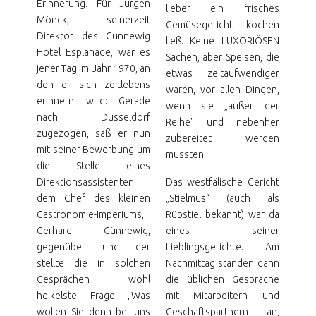
Erinnerung. Für Jürgen
lieber ein frisches
Mönck, seinerzeit
Gemüsegericht kochen
Direktor des Günnewig
ließ. Keine LUXORIÖSEN
Hotel Esplanade, war es
Sachen, aber Speisen, die
jener Tag im Jahr 1970, an
etwas zeitaufwendiger
den er sich zeitlebens
waren, vor allen Dingen,
erinnern wird: Gerade
wenn sie „außer der
nach Düsseldorf
Reihe" und nebenher
zugezogen, saß er nun
zubereitet werden
mit seiner Bewerbung um
mussten.
die Stelle eines
Direktionsassistenten
Das westfälische Gericht
dem Chef des kleinen
„Stielmus“ (auch als
Gastronomie-Imperiums,
Rübstiel bekannt) war da
Gerhard Günnewig,
eines seiner
gegenüber und der
Lieblingsgerichte. Am
stellte die in solchen
Nachmittag standen dann
Gesprächen wohl
die üblichen Gespräche
heikelste Frage „Was
mit Mitarbeitern und
wollen Sie denn bei uns
Geschäftspartnern an,