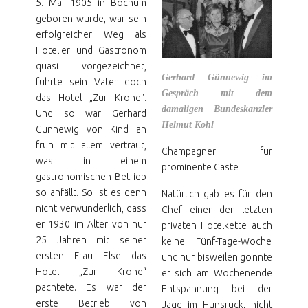
5. Mai 1905 in Bochum
geboren wurde, war sein
erfolgreicher Weg als
Hotelier und Gastronom
quasi vorgezeichnet,
Gerhard Günnewig im
führte sein Vater doch
Gespräch mit dem
das Hotel „Zur Krone".
damaligen Bundeskanzler
Und so war Gerhard
Helmut Kohl
Günnewig von Kind an
früh mit allem vertraut,
Champagner für
was in einem
prominente Gäste
gastronomischen Betrieb
so anfällt. So ist es denn
Natürlich gab es für den
nicht verwunderlich, dass
Chef einer der letzten
er 1930 im Alter von nur
privaten Hotelkette auch
25 Jahren mit seiner
keine Fünf-Tage-Woche
ersten Frau Else das
und nur bisweilen gönnte
Hotel „Zur Krone“
er sich am Wochenende
pachtete. Es war der
Entspannung bei der
erste Betrieb von
Jagd im Hunsrück, nicht