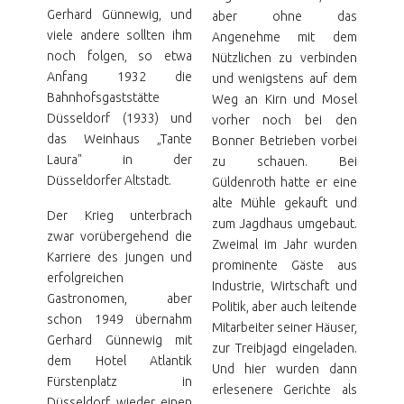
Gerhard Günnewig, und
aber ohne das
viele andere sollten ihm
Angenehme mit dem
noch folgen, so etwa
Nützlichen zu verbinden
Anfang 1932 die
und wenigstens auf dem
Bahnhofsgaststätte
Weg an Kirn und Mosel
Düsseldorf (1933) und
vorher noch bei den
das Weinhaus „Tante
Bonner Betrieben vorbei
Laura" in der
zu schauen. Bei
Düsseldorfer Altstadt.
Güldenroth hatte er eine
alte Mühle gekauft und
Der Krieg unterbrach
zum Jagdhaus umgebaut.
zwar vorübergehend die
Zweimal im Jahr wurden
Karriere des jungen und
prominente Gäste aus
erfolgreichen
Industrie, Wirtschaft und
Gastronomen, aber
Politik, aber auch leitende
schon 1949 übernahm
Mitarbeiter seiner Häuser,
Gerhard Günnewig mit
zur Treibjagd eingeladen.
dem Hotel Atlantik
Und hier wurden dann
Fürstenplatz in
erlesenere Gerichte als
Düsseldorf wieder einen