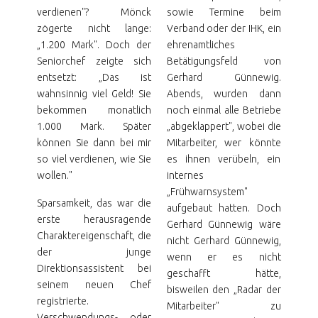
verdienen"? Mönck
sowie Termine beim
zögerte nicht lange:
Verband oder der IHK, ein
„1.200 Mark". Doch der
ehrenamtliches
Seniorchef zeigte sich
Betätigungsfeld von
entsetzt: „Das ist
Gerhard Günnewig.
wahnsinnig viel Geld! Sie
Abends, wurden dann
bekommen monatlich
noch einmal alle Betriebe
1.000 Mark. Später
„abgeklappert", wobei die
können Sie dann bei mir
Mitarbeiter, wer könnte
so viel verdienen, wie Sie
es ihnen verübeln, ein
wollen."
internes
„Frühwarnsystem"
Sparsamkeit, das war die
aufgebaut hatten. Doch
erste herausragende
Gerhard Günnewig wäre
Charaktereigenschaft, die
nicht Gerhard Günnewig,
der junge
wenn er es nicht
Direktionsassistent bei
geschafft hätte,
seinem neuen Chef
bisweilen den „Radar der
registrierte.
Mitarbeiter" zu
Verschwendungs- oder