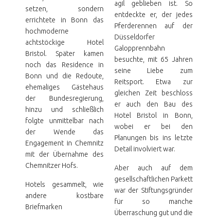
agil geblieben ist. So
setzen, sondern
entdeckte er, der jedes
errichtete in Bonn das
Pferderennen auf der
hochmoderne
Düsseldorfer
achtstöckige Hotel
Galopprennbahn
Bristol. Später kamen
besuchte, mit 65 Jahren
noch das Residence in
seine Liebe zum
Bonn und die Redoute,
Reitsport. Etwa zur
ehemaliges Gästehaus
gleichen Zeit beschloss
der Bundesregierung,
er auch den Bau des
hinzu und schließlich
Hotel Bristol in Bonn,
folgte unmittelbar nach
wobei er bei den
der Wende das
Planungen bis ins letzte
Engagement in Chemnitz
Detail involviert war.
mit der Übernahme des
Chemnitzer Hofs.
Aber auch auf dem
gesellschaftlichen Parkett
Hotels gesammelt, wie
war der Stiftungsgründer
andere kostbare
für so manche
Briefmarken
Überraschung gut und die