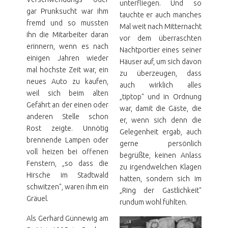
unterfliegen. Und so
gar Prunksucht war ihm
tauchte er auch manches
fremd und so mussten
Mal weit nach Mitternacht
ihn die Mitarbeiter daran
vor dem überraschten
erinnern, wenn es nach
Nachtportier eines seiner
einigen Jahren wieder
Häuser auf, um sich davon
mal höchste Zeit war, ein
zu überzeugen, dass
neues Auto zu kaufen,
auch wirklich alles
weil sich beim alten
„tiptop" und in Ordnung
Gefährt an der einen oder
war, damit die Gäste, die
anderen Stelle schon
er, wenn sich denn die
Rost zeigte. Unnötig
Gelegenheit ergab, auch
brennende Lampen oder
gerne persönlich
voll heizen bei offenen
begrüßte, keinen Anlass
Fenstern, „so dass die
zu irgendwelchen Klagen
Hirsche im Stadtwald
hatten, sondern sich im
schwitzen", waren ihm ein
„Ring der Gastlichkeit"
Gräuel.
rundum wohl fühlten.
Als Gerhard Günnewig am