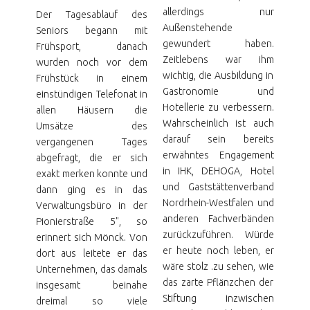
allerdings nur
Der Tagesablauf des
Außenstehende
Seniors begann mit
gewundert haben.
Frühsport, danach
Zeitlebens war ihm
wurden noch vor dem
wichtig, die Ausbildung in
Frühstück in einem
Gastronomie und
einstündigen Telefonat in
Hotellerie zu verbessern.
allen Häusern die
Wahrscheinlich ist auch
Umsätze des
darauf sein bereits
vergangenen Tages
erwähntes Engagement
abgefragt, die er sich
in IHK, DEHOGA, Hotel
exakt merken konnte und
und Gaststättenverband
dann ging es in das
Nordrhein-Westfalen und
Verwaltungsbüro in der
anderen Fachverbänden
Pionierstraße 5", so
zurückzuführen. Würde
erinnert sich Mönck. Von
er heute noch leben, er
dort aus leitete er das
wäre stolz .zu sehen, wie
Unternehmen, das damals
das zarte Pflänzchen der
insgesamt beinahe
Stiftung inzwischen
dreimal so viele