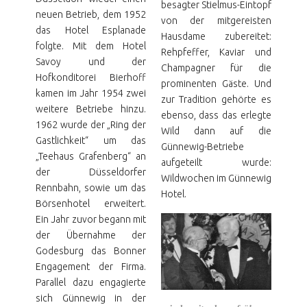
besagter Stielmus-Eintopf
neuen Betrieb, dem 1952
von der mitgereisten
das Hotel Esplanade
Hausdame zubereitet:
folgte. Mit dem Hotel
Rehpfeffer, Kaviar und
Savoy und der
Champagner für die
Hofkonditorei Bierhoff
prominenten Gäste. Und
kamen im Jahr 1954 zwei
zur Tradition gehörte es
weitere Betriebe hinzu.
ebenso, dass das erlegte
1962 wurde der „Ring der
Wild dann auf die
Gastlichkeit“ um das
Günnewig-Betriebe
„Teehaus Grafenberg“ an
aufgeteilt wurde:
der Düsseldorfer
Wildwochen im Günnewig
Rennbahn, sowie um das
Hotel.
Börsenhotel erweitert.
Ein Jahr zuvor begann mit
der Übernahme der
Godesburg das Bonner
Engagement der Firma.
Parallel dazu engagierte
sich Günnewig in der