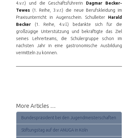
4.v.r.) und die Geschäftsführerin
Dagmar Becker-
Tewes
(1. Reihe, 3.v.r.) die neue Berufskleidung im
Praxisunterricht in Augenschein. Schulleiter
Harald
Becker
(1. Reihe, 4.v.l.) bedankte sich für die
großzügige Unterstützung und bekräftigte das Ziel
seines Lehrerteams, die Schülergruppe schon im
nächsten Jahr in eine gastronomische Ausbildung
vermitteln zu können.
More Articles …
Bundespräsident bei den Jugendmeisterschaften
Stiftungstag auf der ANUGA in Köln