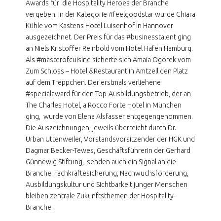
Awards für die Hospitality Heroes der Branche
vergeben. In der Kategorie #feelgoodstar wurde Chiara
Kühle vom Kastens Hotel Luisenhof in Hannover
ausgezeichnet. Der Preis für das #businesstalent ging
an Niels Kristoffer Reinbold vom Hotel Hafen Hamburg.
Als #masterofcuisine sicherte sich Amaia Ogorek vom
Zum Schloss – Hotel &Restaurant in Amtzell den Platz
auf dem Treppchen. Der erstmals verliehene
#specialaward für den Top-Ausbildungsbetrieb, der an
The Charles Hotel, a Rocco Forte Hotel in München
ging, wurde von Elena Alsfasser entgegengenommen.
Die Auszeichnungen, jeweils überreicht durch Dr.
Urban Uttenweiler, Vorstandsvorsitzender der HGK und
Dagmar Becker-Tewes, Geschäftsführerin der Gerhard
Günnewig Stiftung, senden auch ein Signal an die
Branche: Fachkräftesicherung, Nachwuchsförderung,
Ausbildungskultur und Sichtbarkeit junger Menschen
bleiben zentrale Zukunftsthemen der Hospitality-
Branche.