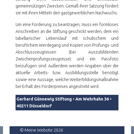
gemeinnützigen Zwecken. Gemäß ihrer Satzung fördert
sie mit ihren Mitteln den gastgewerblichen Nachwuchs.
Um eine Förderung zu beantragen, muss ein formloses
Anschreiben an die Stiftung geschickt werden, dem ein
tabellarischer Lebenslauf mit schulischem und
beruflichem Werdegang und Kopien von Prüfungs- und
Abschlusszeugnissen (bei Auszubildenden
Zwischenprüfungszeugnisse) und ein Passfoto
beizufügen sind. Außerdem werden Angaben über die
aktuelle Arbeits- bzw. Ausbildungsstelle benötigt
sowie eine Aussage, welche Weiterbildungsmaßnahme
bei Erhalt des Förderpreises angestrebt wird.
Gerhard Günnewig Stiftung • Am Wehrhahn 36 •
40211 Düsseldorf
Previous article: Der Stiftungsgründer
Next article: Platz
Prev
Next
© Meine Website 2026